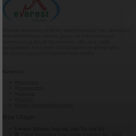
Projelendirmeden anahtar teslimine kadar her aşamada,
standartlarımızın ötesine geçen bir kalite anlayışını
benimsiyoruz. Büyük ölçekli konut, villa, okul, sağlık
kompleksleri, havaalanı, AVM projeleri ve altyapı işleri
konusunda geniş bir bilgi birikimine sahibiz.
Kurumsal
Kurumsal
Projelerimiz
Videolar
İletişim
Kişisel Verilerin Korunması
Bize Ulaşın
Everest Villaları Yapı İnş. San.Tic.Ltd Şti
Zafer Mahallesi, Egemenlik Caddesi, No: 5A/B