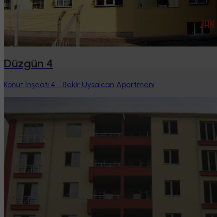
Düzgün 4
Konut İnşaatı 4 - Bekir Uysalcan Apartmanı