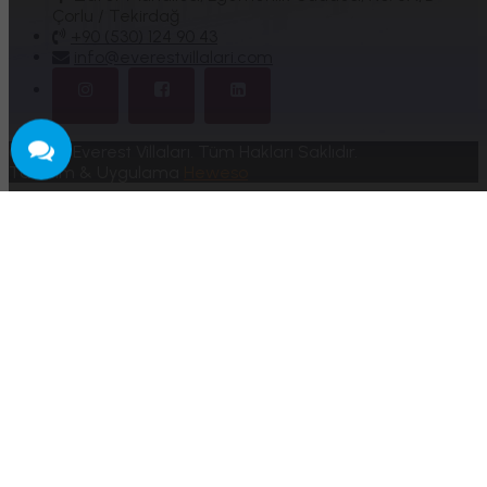
Çorlu / Tekirdağ
+90 (530) 124 90 43
info@everestvillalari.com
© 2024 Everest Villaları. Tüm Hakları Saklıdır.
Tasarım & Uygulama
Heweso