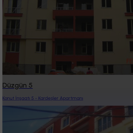
Düzgün 5
Konut İnşaatı 5 - Kardeşler Apartmanı