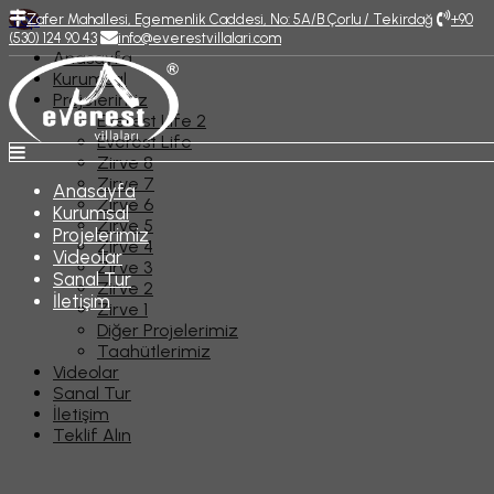
Top
Zafer Mahallesi, Egemenlik Caddesi, No: 5A/B Çorlu / Tekirdağ
+90
(530) 124 90 43
info@everestvillalari.com
Anasayfa
Kurumsal
Projelerimiz
Everest Life 2
Everest Life
Zirve 8
Zirve 7
Anasayfa
Zirve 6
Kurumsal
Zirve 5
Projelerimiz
Zirve 4
Videolar
Zirve 3
Sanal Tur
Zirve 2
İletişim
Zirve 1
Diğer Projelerimiz
Taahütlerimiz
Videolar
Sanal Tur
İletişim
Teklif Alın
Diğer Projelerimiz