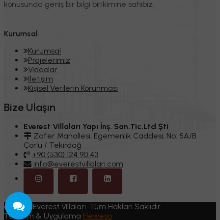
konusunda geniş bir bilgi birikimine sahibiz.
Kurumsal
Kurumsal
Projelerimiz
Videolar
İletişim
Kişisel Verilerin Korunması
Bize Ulaşın
Everest Villaları Yapı İnş. San.Tic.Ltd Şti
Zafer Mahallesi, Egemenlik Caddesi, No: 5A/B
Çorlu / Tekirdağ
+90 (530) 124 90 43
info@everestvillalari.com
© 2024 Everest Villaları. Tüm Hakları Saklıdır.
Tasarım & Uygulama
Heweso