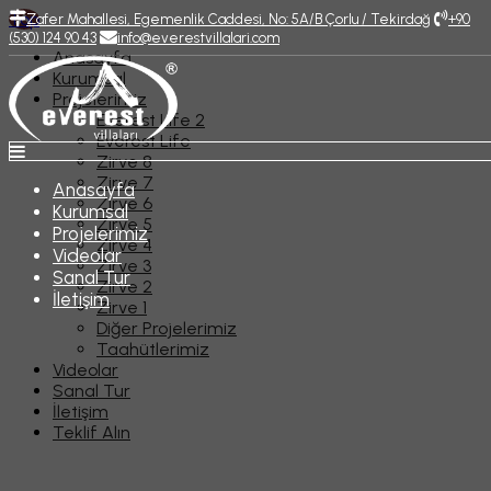
Top
Zafer Mahallesi, Egemenlik Caddesi, No: 5A/B Çorlu / Tekirdağ
+90
(530) 124 90 43
info@everestvillalari.com
Anasayfa
Kurumsal
Projelerimiz
Everest Life 2
Everest Life
Zirve 8
Zirve 7
Anasayfa
Zirve 6
Kurumsal
Zirve 5
Projelerimiz
Zirve 4
Videolar
Zirve 3
Sanal Tur
Zirve 2
İletişim
Zirve 1
Diğer Projelerimiz
Taahütlerimiz
Videolar
Sanal Tur
İletişim
Teklif Alın
Rusya Salekhard Okul İnşaatı